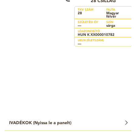
28 CSILLAG
TKV SZÁM
FAJTA
28
Magyar
félvér
SZÜLETÉSI ÉV
SZÍN
—
sárga
LÓAZONOSÍTÓ
HUN K XX000010782
UELN (ÉLETSZÁM)
—
IVADÉKOK (
Nyissa le a panelt
)