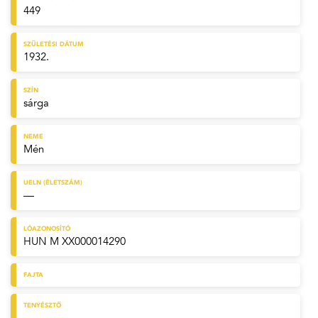
449
SZÜLETÉSI DÁTUM
1932.
SZÍN
sárga
NEME
Mén
UELN (ÉLETSZÁM)
—
LÓAZONOSÍTÓ
HUN M XX000014290
FAJTA
TENYÉSZTŐ