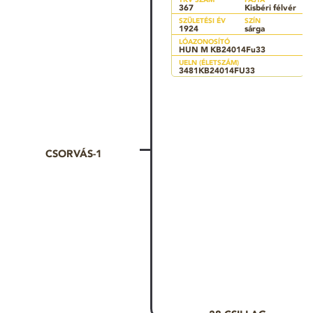
367
Kisbéri félvér
SZÜLETÉSI ÉV
SZÍN
1924
sárga
LÓAZONOSÍTÓ
HUN M KB24014Fu33
UELN (ÉLETSZÁM)
3481KB24014FU33
CSORVÁS-1