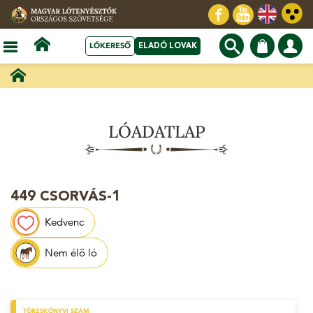
LÓKERESŐ
ELADÓ LOVAK
LÓADATLAP
449 CSORVÁS-1
Kedvenc
Nem élő ló
TÖRZSKÖNYVI SZÁM