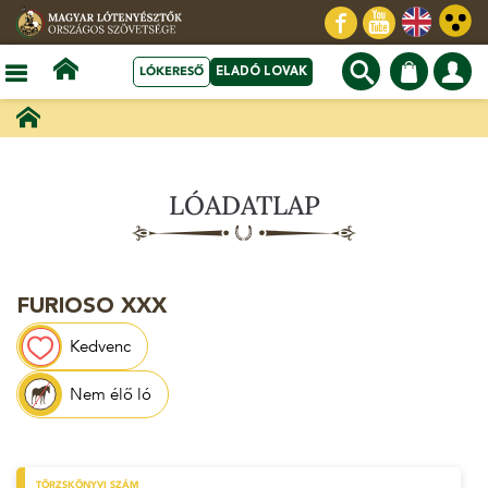
LÓKERESŐ
ELADÓ LOVAK
LÓADATLAP
FURIOSO XXX
Kedvenc
Nem élő ló
TÖRZSKÖNYVI SZÁM