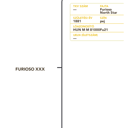
TKV SZÁM
FAJTA
—
Furioso
North Star
SZÜLETÉSI ÉV
SZÍN
1881
pej
LÓAZONOSÍTÓ
HUN M M 81000Fu21
UELN (ÉLETSZÁM)
—
FURIOSO XXX