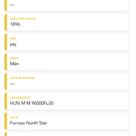
—
SZÜLETÉSI DÁTUM
1896.
SZÍN
pej
NEME
Mén
UELN (ÉLETSZÁM)
—
LÓAZONOSÍTÓ
HUN M M 96000Fu30
FAJTA
Furioso North Star