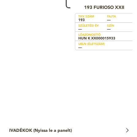
193 FURIOSO XXII
TKV SZÁM
FAJTA
193
—
SZÜLETÉSI ÉV
SZÍN
—
—
LÓAZONOSÍTÓ
HUN K XX000015933
UELN (ÉLETSZÁM)
—
IVADÉKOK (
Nyissa le a panelt
)