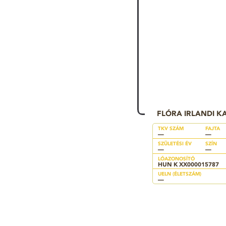
FLÓRA IRLANDI K
TKV SZÁM
FAJTA
—
—
SZÜLETÉSI ÉV
SZÍN
—
—
LÓAZONOSÍTÓ
HUN K XX000015787
UELN (ÉLETSZÁM)
—