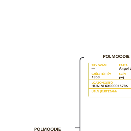
POLMOODIE
TKV SZÁM
FAJTA
—
Angol t
SZÜLETÉSI ÉV
SZÍN
1853
pej
LÓAZONOSÍTÓ
HUN M XX000015786
UELN (ÉLETSZÁM)
—
POLMOODIE