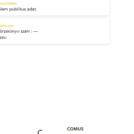
TULAJDONOS
Nem publikus adat.
NYAI APA
Törzskönyvi szám : —
Név:
COMUS