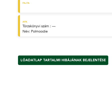
FAJTA
APA
Törzskönyvi szám : —
Név:
Polmoodie
LÓADATLAP TARTALMI HIBÁJÁNAK BEJELENTÉSE