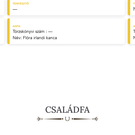
TENYÉSZTŐ
—
ANYA
A
Törzskönyvi szám : —
Név:
Flóra irlandi kanca
CSALÁDFA