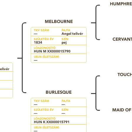
HUMPHRE
MELBOURNE
TKV SZÁM
FAJTA
—
Angol telivér
CERVAN
SZÜLETÉSI ÉV
SZÍN
1834
pej
LÓAZONOSÍTÓ
HUN M XX000015790
UELN (ÉLETSZÁM)
—
elivér
TOUC
BURLESQUE
TKV SZÁM
FAJTA
—
—
MAID O
SZÜLETÉSI ÉV
SZÍN
—
—
LÓAZONOSÍTÓ
HUN K XX000015791
UELN (ÉLETSZÁM)
—