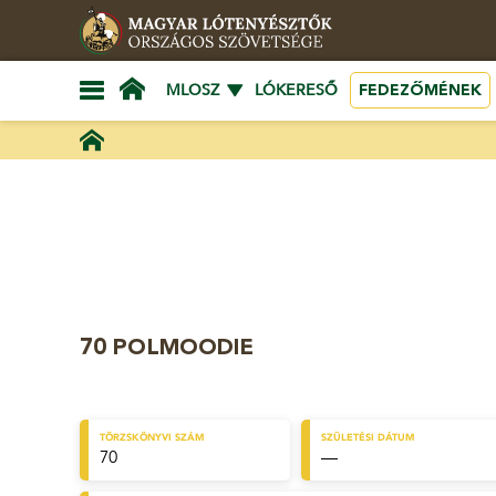
FEDEZŐMÉNEK
MLOSZ
LÓKERESŐ
70 POLMOODIE
TÖRZSKÖNYVI SZÁM
SZÜLETÉSI DÁTUM
70
—