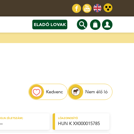
ELADÓ LOVAK
Kedvenc
Nem élő ló
ELN (ÉLETSZÁM)
LÓAZONOSÍTÓ
—
HUN K XX000015785