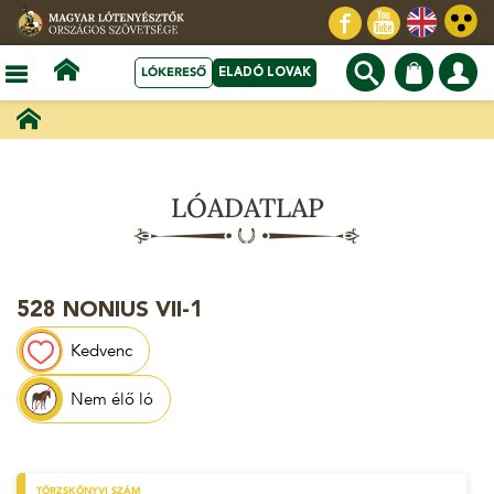
LÓKERESŐ
ELADÓ LOVAK
LÓADATLAP
528 NONIUS VII-1
Kedvenc
Nem élő ló
TÖRZSKÖNYVI SZÁM