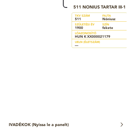
511 NONIUS TARTAR III-1
TKV SZÁM
FAJTA
511
Nóniusz
SZÜLETÉSI ÉV
SZÍN
1900
fekete
LÓAZONOSÍTÓ
HUN K XX000021179
UELN (ÉLETSZÁM)
—
IVADÉKOK (
Nyissa le a panelt
)