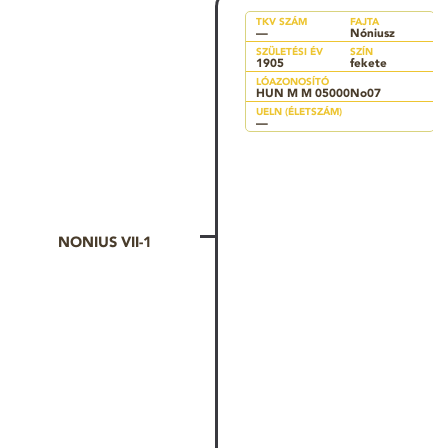
TKV SZÁM
FAJTA
—
Nóniusz
SZÜLETÉSI ÉV
SZÍN
1905
fekete
LÓAZONOSÍTÓ
HUN M M 05000No07
UELN (ÉLETSZÁM)
—
NONIUS VII-1