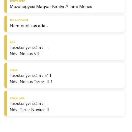
TENYÉSZTŐ
Mezőhegyesi Magyar Királyi Állami Ménes
TULAJDONOS
Nem publikus adat.
APA
Törzskönyvi szám : —
Név:
Nonius VII
ANYA
Törzskönyvi szám : 511
Név:
Nonius Tartar III-1
ANYAI APA
Törzskönyvi szám : —
Név:
Tartar Nonius III