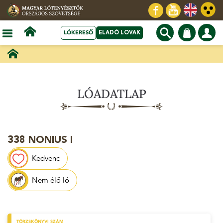
LÓKERESŐ
ELADÓ LOVAK
LÓADATLAP
338 NONIUS I
Kedvenc
Nem élő ló
TÖRZSKÖNYVI SZÁM