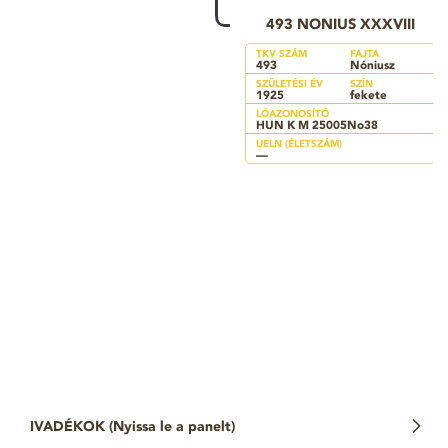
493 NONIUS XXXVIII
TKV SZÁM
FAJTA
493
Nóniusz
SZÜLETÉSI ÉV
SZÍN
1925
fekete
LÓAZONOSÍTÓ
HUN K M 25005No38
UELN (ÉLETSZÁM)
—
IVADÉKOK (
Nyissa le a panelt
)