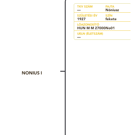
TKV SZÁM
FAJTA
—
Nóniusz
SZÜLETÉSI ÉV
SZÍN
1927
fekete
LÓAZONOSÍTÓ
HUN M M 27000No01
UELN (ÉLETSZÁM)
—
NONIUS I