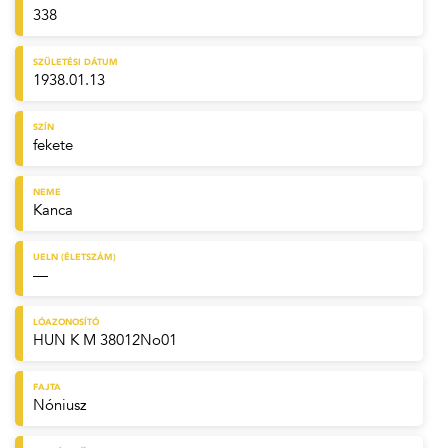
338
SZÜLETÉSI DÁTUM
1938.01.13
SZÍN
fekete
NEME
Kanca
UELN (ÉLETSZÁM)
—
LÓAZONOSÍTÓ
HUN K M 38012No01
FAJTA
Nóniusz