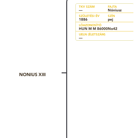
TKV SZÁM
FAJTA
—
Nóniusz
SZÜLETÉSI ÉV
SZÍN
1886
pej
LÓAZONOSÍTÓ
HUN M M 86000No42
UELN (ÉLETSZÁM)
—
NONIUS XIII