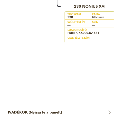
230 NONIUS XVI
TKV SZÁM
FAJTA
230
Nóniusz
SZÜLETÉSI ÉV
SZÍN
—
—
LÓAZONOSÍTÓ
HUN K XX000461551
UELN (ÉLETSZÁM)
—
IVADÉKOK (
Nyissa le a panelt
)