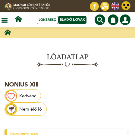
LÓKERESŐ
ELADÓ LOVAK
LÓADATLAP
NONIUS XIII
Kedvenc
Nem élő ló
TÖRZSKÖNYVI SZÁM