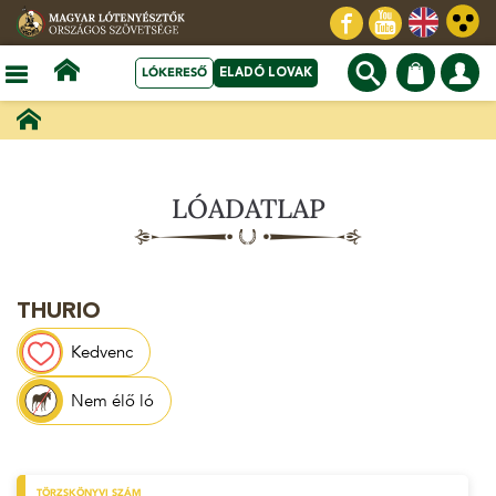
LÓKERESŐ
ELADÓ LOVAK
LÓADATLAP
THURIO
Kedvenc
Nem élő ló
TÖRZSKÖNYVI SZÁM