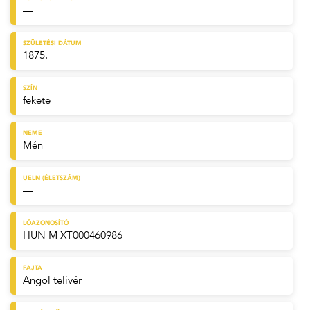
—
SZÜLETÉSI DÁTUM
1875.
SZÍN
fekete
NEME
Mén
UELN (ÉLETSZÁM)
—
LÓAZONOSÍTÓ
HUN M XT000460986
FAJTA
Angol telivér