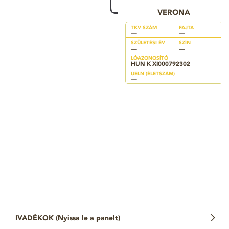
VERONA
TKV SZÁM
FAJTA
—
—
SZÜLETÉSI ÉV
SZÍN
—
—
LÓAZONOSÍTÓ
HUN K XI000792302
UELN (ÉLETSZÁM)
—
IVADÉKOK (
Nyissa le a panelt
)