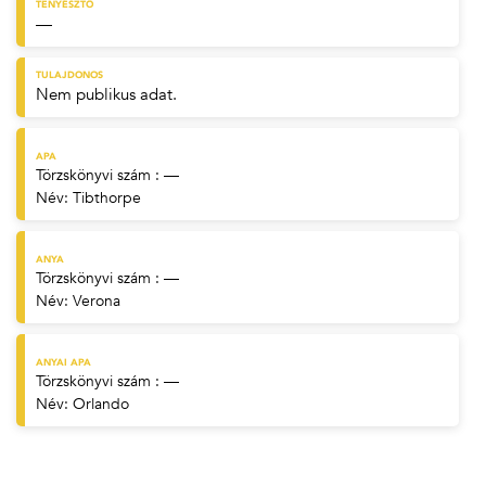
TENYÉSZTŐ
—
TULAJDONOS
Nem publikus adat.
APA
Törzskönyvi szám : —
Név:
Tibthorpe
ANYA
Törzskönyvi szám : —
Név:
Verona
ANYAI APA
Törzskönyvi szám : —
Név:
Orlando