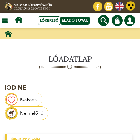
LÓKERESŐ
ELADÓ LOVAK
LÓADATLAP
IODINE
Kedvenc
Nem élő ló
TÖRZSKÖNYVI SZÁM