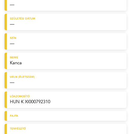
—
SZÜLETÉSI DÁTUM
—
SZÍN
—
NEME
Kanca
UELN (ÉLETSZÁM)
—
LÓAZONOSÍTÓ
HUN K XI000792310
FAJTA
TENYÉSZTŐ