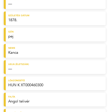
—
SZÜLETÉSI DÁTUM
1878.
SZÍN
pej
NEME
Kanca
UELN (ÉLETSZÁM)
—
LÓAZONOSÍTÓ
HUN K XT000460300
FAJTA
Angol telivér