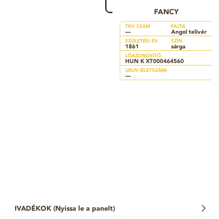
FANCY
TKV SZÁM
FAJTA
—
Angol telivér
SZÜLETÉSI ÉV
SZÍN
1861
sárga
LÓAZONOSÍTÓ
HUN K XT000464560
UELN (ÉLETSZÁM)
—
IVADÉKOK (
Nyissa le a panelt
)