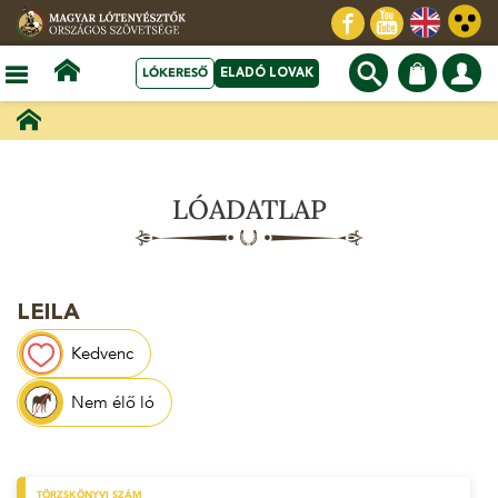
LÓKERESŐ
ELADÓ LOVAK
LÓADATLAP
LEILA
Kedvenc
Nem élő ló
TÖRZSKÖNYVI SZÁM