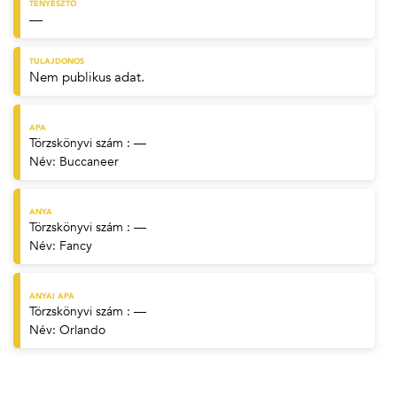
TENYÉSZTŐ
—
TULAJDONOS
Nem publikus adat.
APA
Törzskönyvi szám : —
Név:
Buccaneer
ANYA
Törzskönyvi szám : —
Név:
Fancy
ANYAI APA
Törzskönyvi szám : —
Név:
Orlando