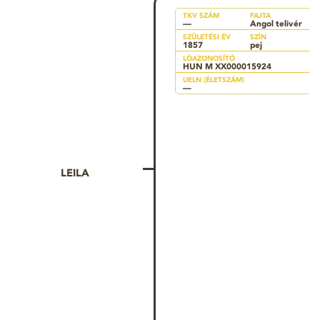
TKV SZÁM
FAJTA
—
Angol telivér
SZÜLETÉSI ÉV
SZÍN
1857
pej
LÓAZONOSÍTÓ
HUN M XX000015924
UELN (ÉLETSZÁM)
—
LEILA