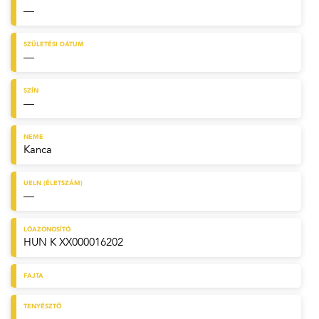
—
SZÜLETÉSI DÁTUM
—
SZÍN
—
NEME
Kanca
UELN (ÉLETSZÁM)
—
LÓAZONOSÍTÓ
HUN K XX000016202
FAJTA
TENYÉSZTŐ