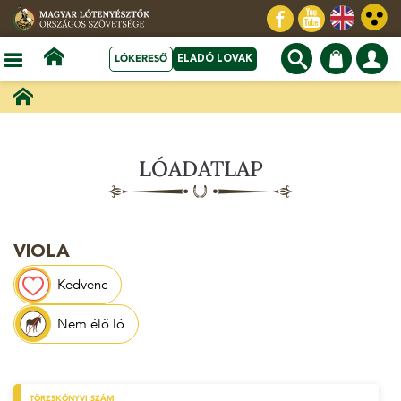
LÓKERESŐ
ELADÓ LOVAK
LÓADATLAP
VIOLA
Kedvenc
Nem élő ló
TÖRZSKÖNYVI SZÁM