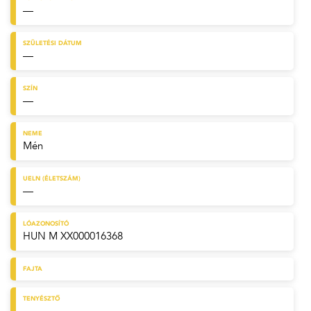
—
SZÜLETÉSI DÁTUM
—
SZÍN
—
NEME
Mén
UELN (ÉLETSZÁM)
—
LÓAZONOSÍTÓ
HUN M XX000016368
FAJTA
TENYÉSZTŐ