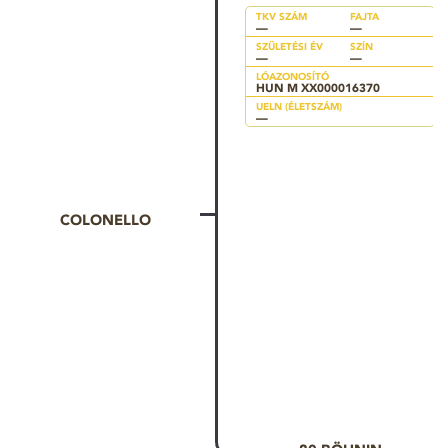
TKV SZÁM
FAJTA
—
—
SZÜLETÉSI ÉV
SZÍN
—
—
LÓAZONOSÍTÓ
HUN M XX000016370
UELN (ÉLETSZÁM)
—
COLONELLO