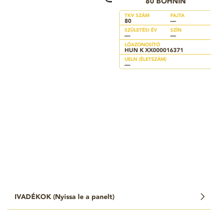
80 BÖHNIN
TKV SZÁM
FAJTA
80
—
SZÜLETÉSI ÉV
SZÍN
—
—
LÓAZONOSÍTÓ
HUN K XX000016371
UELN (ÉLETSZÁM)
—
IVADÉKOK (
Nyissa le a panelt
)