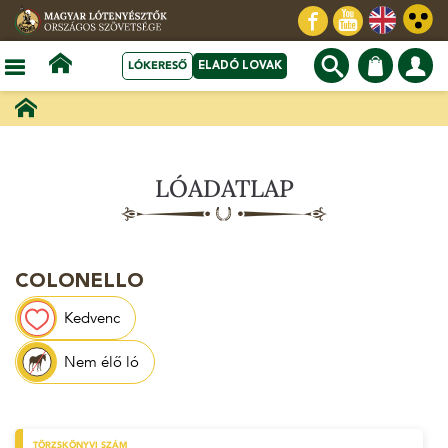
LÓKERESŐ
ELADÓ LOVAK
LÓADATLAP
COLONELLO
Kedvenc
Nem élő ló
TÖRZSKÖNYVI SZÁM