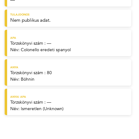
—
TULAJDONOS
Nem publikus adat.
APA
Törzskönyvi szám : —
Név:
Colonello eredeti spanyol
ANYA
Törzskönyvi szám : 80
Név:
Böhnin
ANYAI APA
Törzskönyvi szám : —
Név:
Ismeretlen (Unknown)