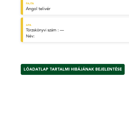
FAJTA
Angol telivér
APA
Törzskönyvi szám : —
Név:
LÓADATLAP TARTALMI HIBÁJÁNAK BEJELENTÉSE