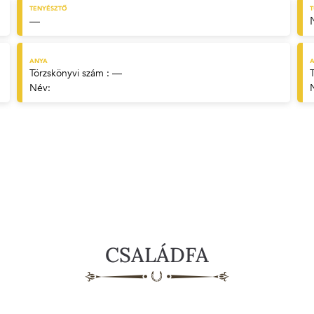
TENYÉSZTŐ
—
ANYA
A
Törzskönyvi szám : —
Név:
CSALÁDFA