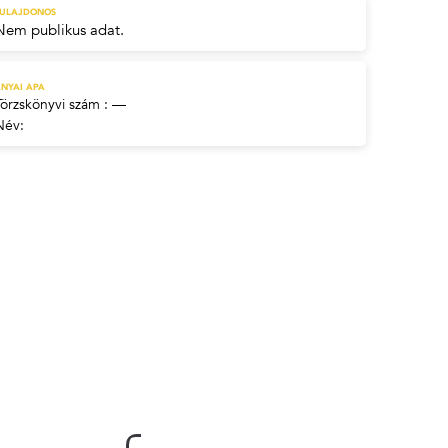
TULAJDONOS
Nem publikus adat.
NYAI APA
Törzskönyvi szám : —
Név: