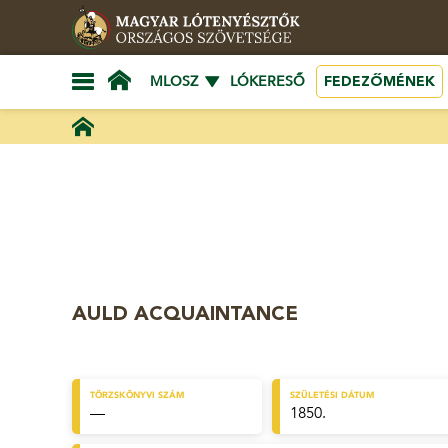
FEDEZŐMÉNEK
MLOSZ
LÓKERESŐ
AULD ACQUAINTANCE
TÖRZSKÖNYVI SZÁM
SZÜLETÉSI DÁTUM
—
1850.