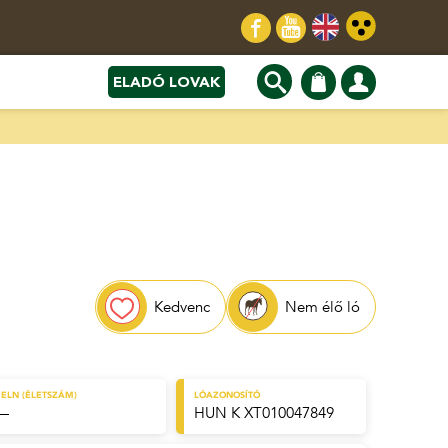
ELADÓ LOVAK
Kedvenc
Nem élő ló
ELN (ÉLETSZÁM)
LÓAZONOSÍTÓ
—
HUN K XT010047849