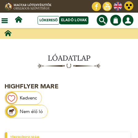
LÓKERESŐ
ELADÓ LOVAK
LÓADATLAP
HIGHFLYER MARE
Kedvenc
Nem élő ló
TÖRZSKÖNYVI SZÁM