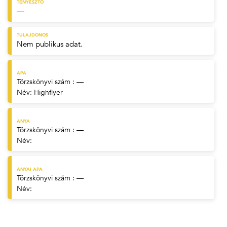
TENYÉSZTŐ
—
TULAJDONOS
Nem publikus adat.
APA
Törzskönyvi szám : —
Név:
Highflyer
ANYA
Törzskönyvi szám : —
Név:
ANYAI APA
Törzskönyvi szám : —
Név: