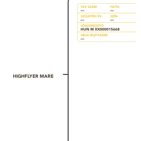
TKV SZÁM
FAJTA
—
—
SZÜLETÉSI ÉV
SZÍN
—
—
LÓAZONOSÍTÓ
HUN M XX000015668
UELN (ÉLETSZÁM)
—
HIGHFLYER MARE