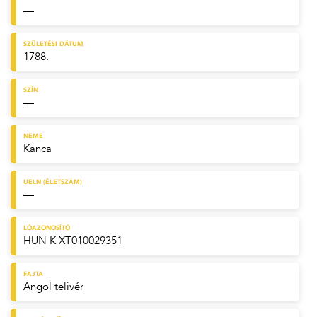
—
SZÜLETÉSI DÁTUM
1788.
SZÍN
—
NEME
Kanca
UELN (ÉLETSZÁM)
—
LÓAZONOSÍTÓ
HUN K XT010029351
FAJTA
Angol telivér