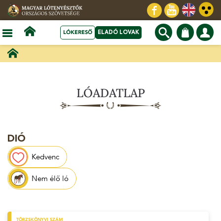
LÓKERESŐ
ELADÓ LOVAK
LÓADATLAP
DIÓ
Kedvenc
Nem élő ló
TÖRZSKÖNYVI SZÁM