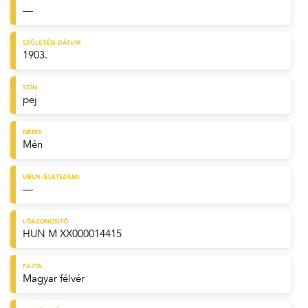
—
SZÜLETÉSI DÁTUM
1903.
SZÍN
pej
NEME
Mén
UELN (ÉLETSZÁM)
—
LÓAZONOSÍTÓ
HUN M XX000014415
FAJTA
Magyar félvér