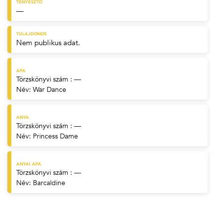
TENYÉSZTŐ
—
TULAJDONOS
Nem publikus adat.
APA
Törzskönyvi szám : —
Név:
War Dance
ANYA
Törzskönyvi szám : —
Név:
Princess Dame
ANYAI APA
Törzskönyvi szám : —
Név:
Barcaldine