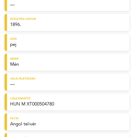
—
SZÜLETÉSI DÁTUM
1896.
SZÍN
pej
NEME
Mén
UELN (ÉLETSZÁM)
—
LÓAZONOSÍTÓ
HUN M XT000504780
FAJTA
Angol telivér