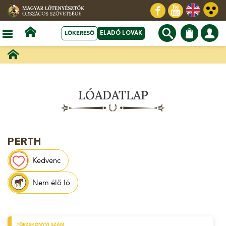
LÓKERESŐ
ELADÓ LOVAK
LÓADATLAP
PERTH
Kedvenc
Nem élő ló
TÖRZSKÖNYVI SZÁM