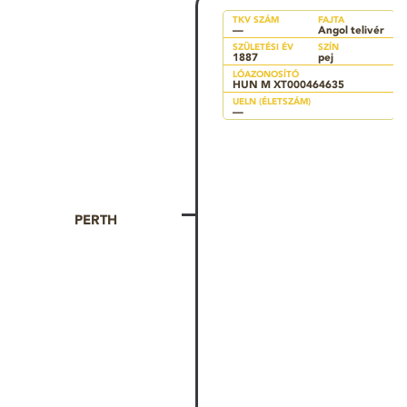
TKV SZÁM
FAJTA
—
Angol telivér
SZÜLETÉSI ÉV
SZÍN
1887
pej
LÓAZONOSÍTÓ
HUN M XT000464635
UELN (ÉLETSZÁM)
—
PERTH