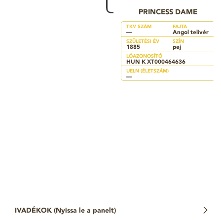
PRINCESS DAME
TKV SZÁM
FAJTA
—
Angol telivér
SZÜLETÉSI ÉV
SZÍN
1885
pej
LÓAZONOSÍTÓ
HUN K XT000464636
UELN (ÉLETSZÁM)
—
IVADÉKOK (
Nyissa le a panelt
)