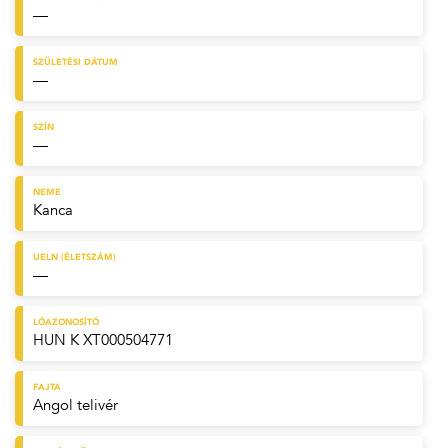
—
SZÜLETÉSI DÁTUM
—
SZÍN
—
NEME
Kanca
UELN (ÉLETSZÁM)
—
LÓAZONOSÍTÓ
HUN K XT000504771
FAJTA
Angol telivér