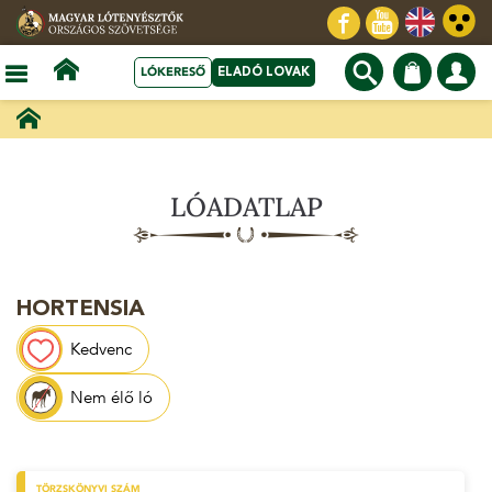
LÓKERESŐ
ELADÓ LOVAK
LÓADATLAP
HORTENSIA
Kedvenc
Nem élő ló
TÖRZSKÖNYVI SZÁM