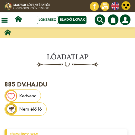
LÓKERESŐ
ELADÓ LOVAK
LÓADATLAP
885 DV.HAJDU
Kedvenc
Nem élő ló
TÖRZSKÖNYVI SZÁM