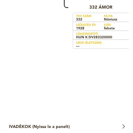
332 ÁMOR
TKV SZÁM
FAJTA
332
Nóniusz
SZÜLETÉSI ÉV
SZÍN
1928
fekete
LÓAZONOSÍTÓ
HUN K DV283320000
UELN (ÉLETSZÁM)
—
IVADÉKOK (
Nyissa le a panelt
)