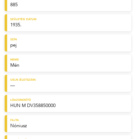
885
SZÜLETÉSI DÁTUM
1935.
SZÍN
pej
NEME
Mén
UELN (ÉLETSZÁM)
—
LÓAZONOSÍTÓ
HUN M DV358850000
FAJTA
Nóniusz