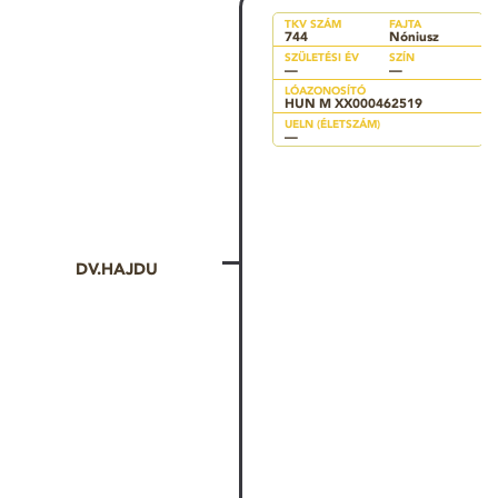
TKV SZÁM
FAJTA
744
Nóniusz
SZÜLETÉSI ÉV
SZÍN
—
—
LÓAZONOSÍTÓ
HUN M XX000462519
UELN (ÉLETSZÁM)
—
DV.HAJDU