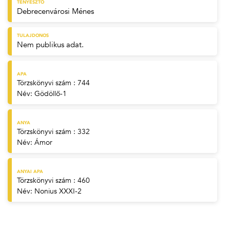
TENYÉSZTŐ
Debrecenvárosi Ménes
TULAJDONOS
Nem publikus adat.
APA
Törzskönyvi szám : 744
Név:
Gödöllő-1
ANYA
Törzskönyvi szám : 332
Név:
Ámor
ANYAI APA
Törzskönyvi szám : 460
Név:
Nonius XXXI-2