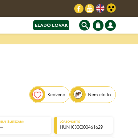
ELADÓ LOVAK
Kedvenc
Nem élő ló
ELN (ÉLETSZÁM)
LÓAZONOSÍTÓ
—
HUN K XX000461629