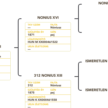
NONI
NONIUS XVI
TKV SZÁM
FAJTA
—
Nóniusz
SZÜLETÉSI ÉV
SZÍN
1871
pej
LÓAZONOSÍTÓ
HUN M XX000461522
I
UELN (ÉLETSZÁM)
—
z
ISMERETLE
312 NONIUS XIII
TKV SZÁM
FAJTA
312
Nóniusz
ISMERETLE
SZÜLETÉSI ÉV
SZÍN
1875
pej
LÓAZONOSÍTÓ
HUN K XX000461558
UELN (ÉLETSZÁM)
—