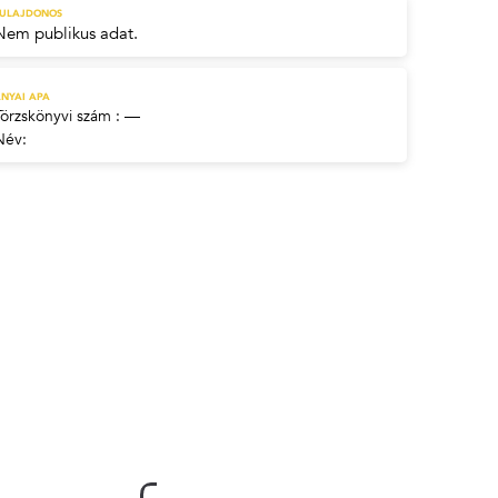
TULAJDONOS
Nem publikus adat.
NYAI APA
Törzskönyvi szám : —
Név: