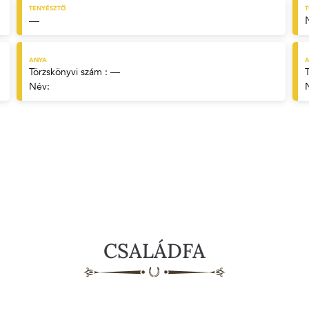
TENYÉSZTŐ
—
ANYA
A
Törzskönyvi szám : —
Név:
CSALÁDFA