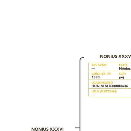
NONIUS XXXV
TKV SZÁM
FAJTA
—
Nónius
SZÜLETÉSI ÉV
SZÍN
1883
pej
LÓAZONOSÍTÓ
HUN M M 83000No36
UELN (ÉLETSZÁM)
—
NONIUS XXXVI