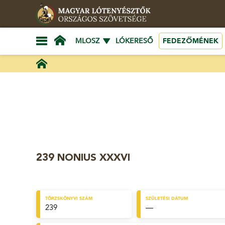
FEDEZŐMÉNEK
MLOSZ
LÓKERESŐ
239 NONIUS XXXVI
TÖRZSKÖNYVI SZÁM
SZÜLETÉSI DÁTUM
239
—