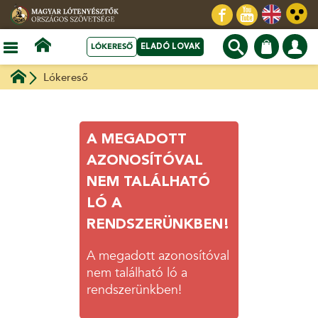
LÓKERESŐ
ELADÓ LOVAK
Lókereső
A MEGADOTT
AZONOSÍTÓVAL
NEM TALÁLHATÓ
LÓ A
RENDSZERÜNKBEN!
A megadott azonosítóval
nem található ló a
rendszerünkben!