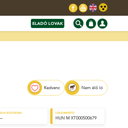
ELADÓ LOVAK
Kedvenc
Nem élő ló
ELN (ÉLETSZÁM)
LÓAZONOSÍTÓ
—
HUN M XT000500679