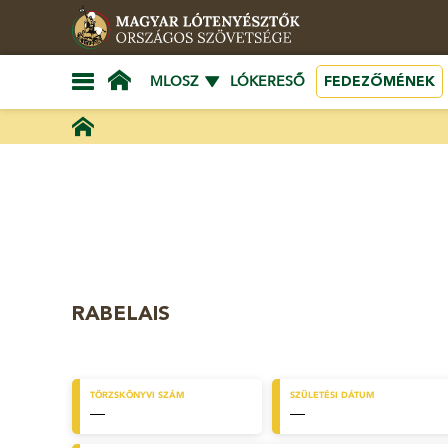
FEDEZŐMÉNEK
MLOSZ
LÓKERESŐ
RABELAIS
TÖRZSKÖNYVI SZÁM
SZÜLETÉSI DÁTUM
—
—