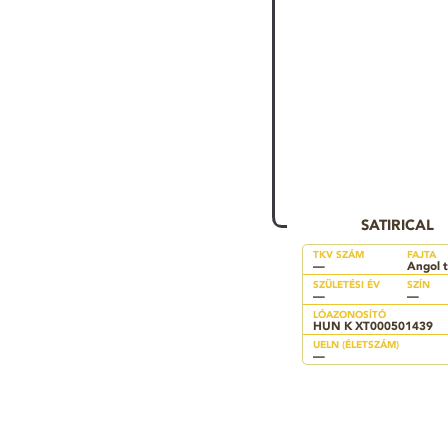
SATIRICAL
TKV SZÁM
FAJTA
—
Angol t
SZÜLETÉSI ÉV
SZÍN
—
—
LÓAZONOSÍTÓ
HUN K XT000501439
UELN (ÉLETSZÁM)
—