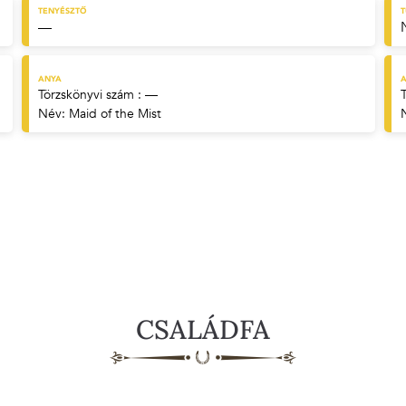
TENYÉSZTŐ
—
ANYA
A
Törzskönyvi szám : —
Név:
Maid of the Mist
CSALÁDFA