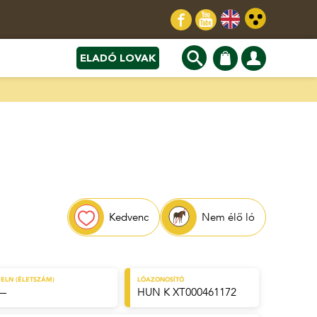
ELADÓ LOVAK
Kedvenc
Nem élő ló
ELN (ÉLETSZÁM)
LÓAZONOSÍTÓ
—
HUN K XT000461172