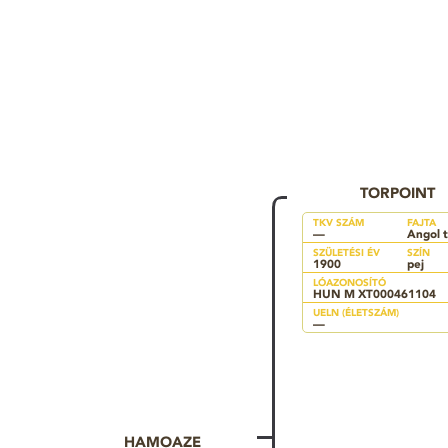
TORPOINT
TKV SZÁM
FAJTA
—
Angol t
SZÜLETÉSI ÉV
SZÍN
1900
pej
LÓAZONOSÍTÓ
HUN M XT000461104
UELN (ÉLETSZÁM)
—
HAMOAZE