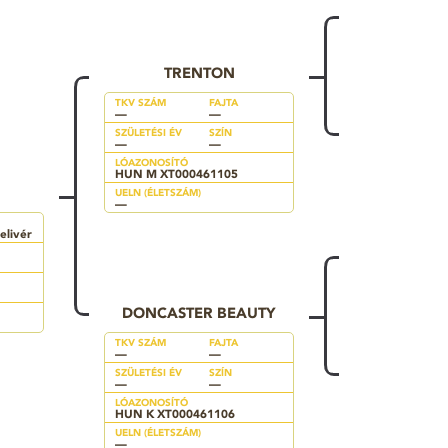
TRENTON
TKV SZÁM
FAJTA
—
—
SZÜLETÉSI ÉV
SZÍN
—
—
LÓAZONOSÍTÓ
HUN M XT000461105
UELN (ÉLETSZÁM)
—
elivér
DONCASTER BEAUTY
TKV SZÁM
FAJTA
—
—
SZÜLETÉSI ÉV
SZÍN
—
—
LÓAZONOSÍTÓ
HUN K XT000461106
UELN (ÉLETSZÁM)
—