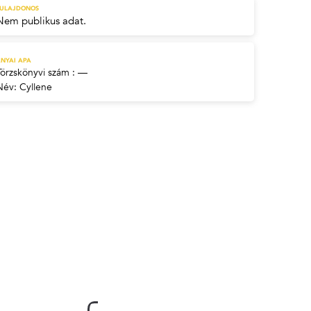
TULAJDONOS
Nem publikus adat.
NYAI APA
Törzskönyvi szám : —
Név:
Cyllene