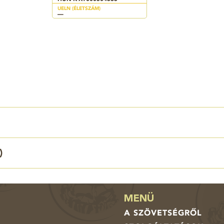
UELN (ÉLETSZÁM)
—
)
MENÜ
A SZÖVETSÉGRŐL