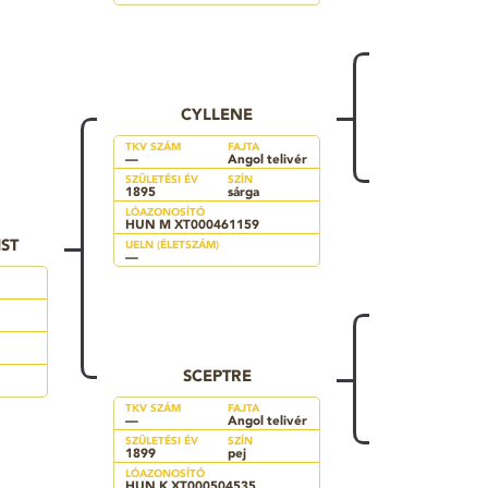
CYLLENE
TKV SZÁM
FAJTA
—
Angol telivér
SZÜLETÉSI ÉV
SZÍN
1895
sárga
LÓAZONOSÍTÓ
HUN M XT000461159
ST
UELN (ÉLETSZÁM)
—
SCEPTRE
TKV SZÁM
FAJTA
—
Angol telivér
SZÜLETÉSI ÉV
SZÍN
1899
pej
LÓAZONOSÍTÓ
HUN K XT000504535