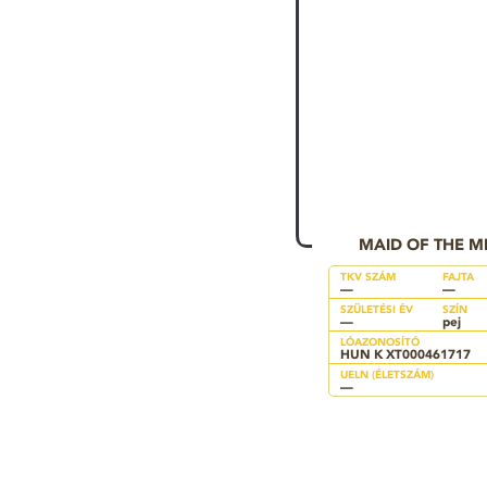
MAID OF THE MI
TKV SZÁM
FAJTA
—
—
SZÜLETÉSI ÉV
SZÍN
—
pej
LÓAZONOSÍTÓ
HUN K XT000461717
UELN (ÉLETSZÁM)
—