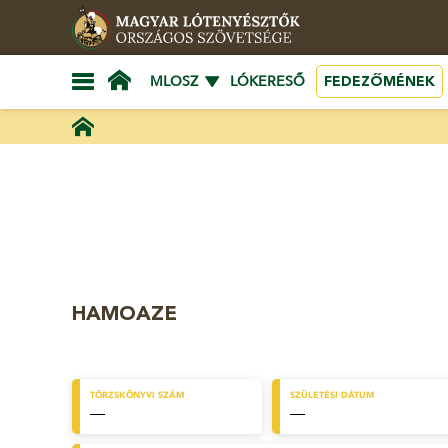
FEDEZŐMÉNEK
MLOSZ
LÓKERESŐ
HAMOAZE
TÖRZSKÖNYVI SZÁM
SZÜLETÉSI DÁTUM
—
—