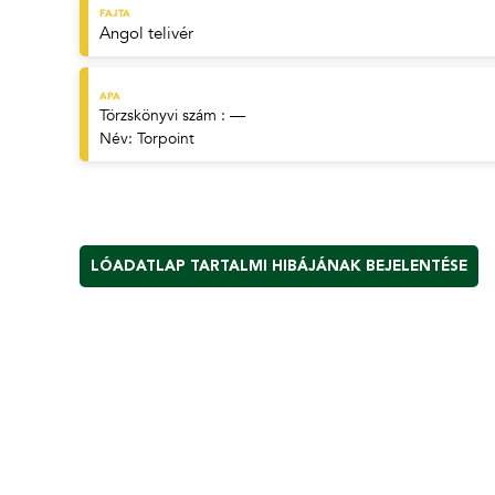
FAJTA
Angol telivér
APA
Törzskönyvi szám : —
Név:
Torpoint
LÓADATLAP TARTALMI HIBÁJÁNAK BEJELENTÉSE