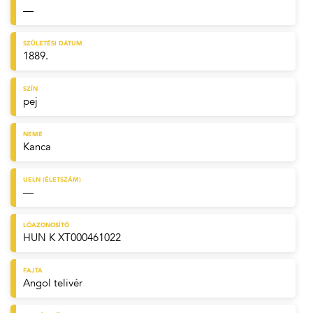
—
SZÜLETÉSI DÁTUM
1889.
SZÍN
pej
NEME
Kanca
UELN (ÉLETSZÁM)
—
LÓAZONOSÍTÓ
HUN K XT000461022
FAJTA
Angol telivér