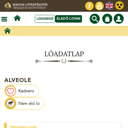
LÓKERESŐ
ELADÓ LOVAK
LÓADATLAP
ALVEOLE
Kedvenc
Nem élő ló
TÖRZSKÖNYVI SZÁM