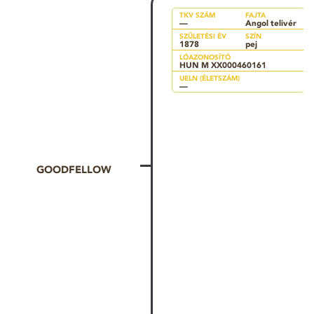
TKV SZÁM
FAJTA
—
Angol telivér
SZÜLETÉSI ÉV
SZÍN
1878
pej
LÓAZONOSÍTÓ
HUN M XX000460161
UELN (ÉLETSZÁM)
—
GOODFELLOW