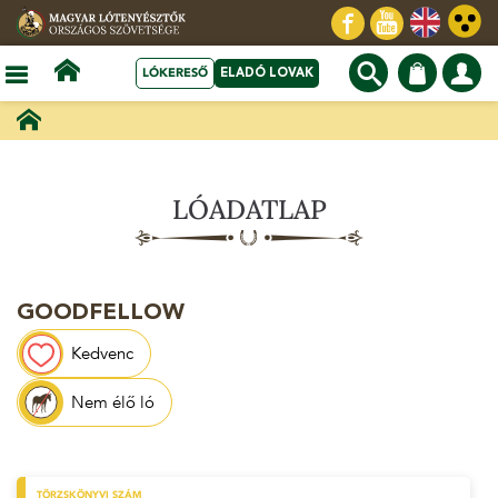
LÓKERESŐ
ELADÓ LOVAK
LÓADATLAP
GOODFELLOW
Kedvenc
Nem élő ló
TÖRZSKÖNYVI SZÁM