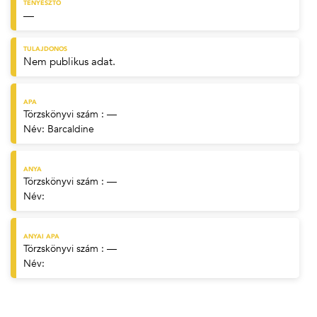
TENYÉSZTŐ
—
TULAJDONOS
Nem publikus adat.
APA
Törzskönyvi szám : —
Név:
Barcaldine
ANYA
Törzskönyvi szám : —
Név:
ANYAI APA
Törzskönyvi szám : —
Név: