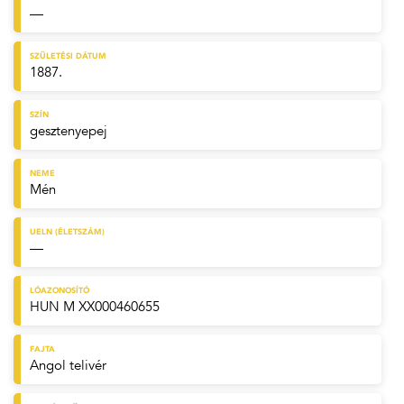
—
SZÜLETÉSI DÁTUM
1887.
SZÍN
gesztenyepej
NEME
Mén
UELN (ÉLETSZÁM)
—
LÓAZONOSÍTÓ
HUN M XX000460655
FAJTA
Angol telivér