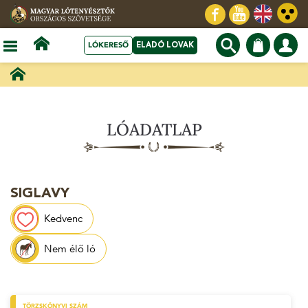
LÓKERESŐ
ELADÓ LOVAK
LÓADATLAP
SIGLAVY
Kedvenc
Nem élő ló
TÖRZSKÖNYVI SZÁM