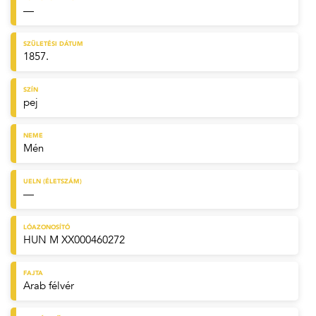
—
SZÜLETÉSI DÁTUM
1857.
SZÍN
pej
NEME
Mén
UELN (ÉLETSZÁM)
—
LÓAZONOSÍTÓ
HUN M XX000460272
FAJTA
Arab félvér