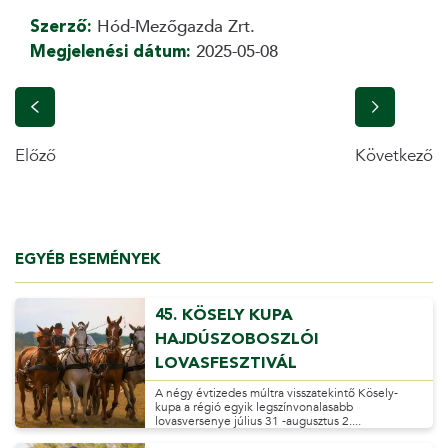
Szerző:
Hód-Mezőgazda Zrt.
Megjelenési dátum:
2025-05-08
Előző
Következő
EGYÉB ESEMÉNYEK
45. KÖSELY KUPA
HAJDÚSZOBOSZLÓI
LOVASFESZTIVÁL
A négy évtizedes múltra visszatekintő Kösely-
kupa a régió egyik legszínvonalasabb
lovasversenye július 31 -augusztus 2....