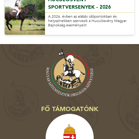
SPORTVERSENYEK - 2026
A 2026. évben az alábbi időpontokban és
helyszínekben szervezik a Huculösvény Magyar
Bajnokság eseményeit!
FŐ TÁMOGATÓNK