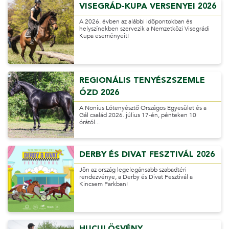
VISEGRÁD-KUPA VERSENYEI 2026
A 2026. évben az alábbi időpontokban és
helyszínekben szervezik a Nemzetközi Visegrádi
Kupa eseményeit!
REGIONÁLIS TENYÉSZSZEMLE
ÓZD 2026
A Nonius Lótenyésztő Országos Egyesület és a
Gál család 2026. július 17-én, pénteken 10
órától...
DERBY ÉS DIVAT FESZTIVÁL 2026
Jön az ország legelegánsabb szabadtéri
rendezvénye, a Derby és Divat Fesztivál a
Kincsem Parkban!
HUCULÖSVÉNY