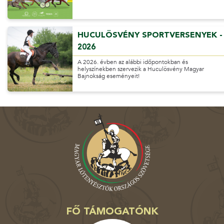
HUCULÖSVÉNY SPORTVERSENYEK -
2026
A 2026. évben az alábbi időpontokban és
helyszínekben szervezik a Huculösvény Magyar
Bajnokság eseményeit!
FŐ TÁMOGATÓNK