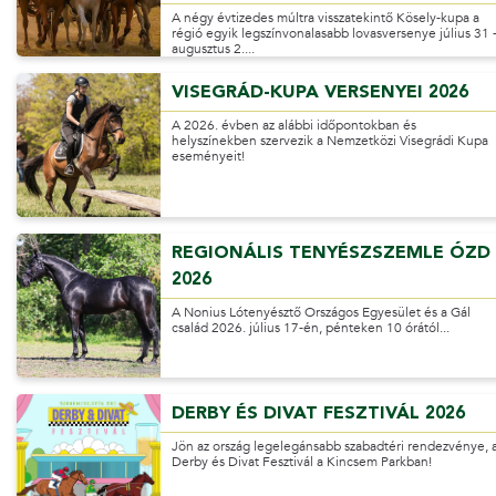
A négy évtizedes múltra visszatekintő Kösely-kupa a
régió egyik legszínvonalasabb lovasversenye július 31 
augusztus 2....
VISEGRÁD-KUPA VERSENYEI 2026
A 2026. évben az alábbi időpontokban és
helyszínekben szervezik a Nemzetközi Visegrádi Kupa
eseményeit!
REGIONÁLIS TENYÉSZSZEMLE ÓZD
2026
A Nonius Lótenyésztő Országos Egyesület és a Gál
család 2026. július 17-én, pénteken 10 órától...
DERBY ÉS DIVAT FESZTIVÁL 2026
Jön az ország legelegánsabb szabadtéri rendezvénye, 
Derby és Divat Fesztivál a Kincsem Parkban!