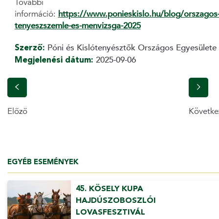
További
információ:
https://www.ponieskislo.hu/blog/orszagos
tenyeszszemle-es-menvizsga-2025
Szerző:
Póni és Kislótenyésztők Országos Egyesülete
Megjelenési dátum:
2025-09-06
Előző
Követke
EGYÉB ESEMÉNYEK
45. KÖSELY KUPA
HAJDÚSZOBOSZLÓI
LOVASFESZTIVÁL