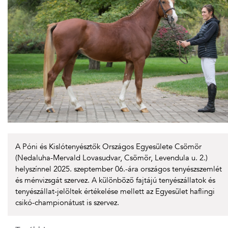
A Póni és Kislótenyésztők Országos Egyesülete Csömör
(Nedaluha-Mervald Lovasudvar, Csömör, Levendula u. 2.)
helyszínnel 2025. szeptember 06.-ára országos tenyészszemlét
és ménvizsgát szervez. A különböző fajtájú tenyészállatok és
tenyészállat-jelöltek értékelése mellett az Egyesület haflingi
csikó-championátust is szervez.