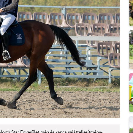
orth Star Egyesület mén és kanca sajátteljesítmény-