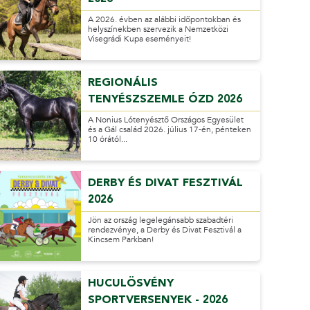
A 2026. évben az alábbi időpontokban és
helyszínekben szervezik a Nemzetközi
Visegrádi Kupa eseményeit!
REGIONÁLIS
TENYÉSZSZEMLE ÓZD 2026
A Nonius Lótenyésztő Országos Egyesület
és a Gál család 2026. július 17-én, pénteken
10 órától...
DERBY ÉS DIVAT FESZTIVÁL
2026
Jön az ország legelegánsabb szabadtéri
rendezvénye, a Derby és Divat Fesztivál a
Kincsem Parkban!
HUCULÖSVÉNY
SPORTVERSENYEK - 2026