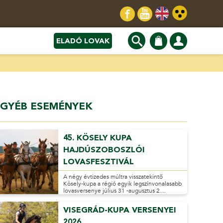
ELADÓ LOVAK
GYÉB ESEMÉNYEK
45. KÖSELY KUPA
HAJDÚSZOBOSZLÓI
LOVASFESZTIVÁL
A négy évtizedes múltra visszatekintő
Kösely-kupa a régió egyik legszínvonalasabb
lovasversenye július 31 -augusztus 2....
VISEGRÁD-KUPA VERSENYEI
2026