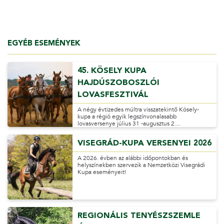
EGYÉB ESEMÉNYEK
45. KÖSELY KUPA
HAJDÚSZOBOSZLÓI
LOVASFESZTIVÁL
A négy évtizedes múltra visszatekintő Kösely-
kupa a régió egyik legszínvonalasabb
lovasversenye július 31 -augusztus 2....
VISEGRÁD-KUPA VERSENYEI 2026
A 2026. évben az alábbi időpontokban és
helyszínekben szervezik a Nemzetközi Visegrádi
Kupa eseményeit!
REGIONÁLIS TENYÉSZSZEMLE