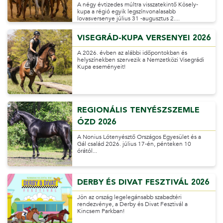
A négy évtizedes múltra visszatekintő Kösely-
kupa a régió egyik legszínvonalasabb
lovasversenye július 31 -augusztus 2....
VISEGRÁD-KUPA VERSENYEI 2026
A 2026. évben az alábbi időpontokban és
helyszínekben szervezik a Nemzetközi Visegrádi
Kupa eseményeit!
REGIONÁLIS TENYÉSZSZEMLE
ÓZD 2026
A Nonius Lótenyésztő Országos Egyesület és a
Gál család 2026. július 17-én, pénteken 10
órától...
DERBY ÉS DIVAT FESZTIVÁL 2026
Jön az ország legelegánsabb szabadtéri
rendezvénye, a Derby és Divat Fesztivál a
Kincsem Parkban!