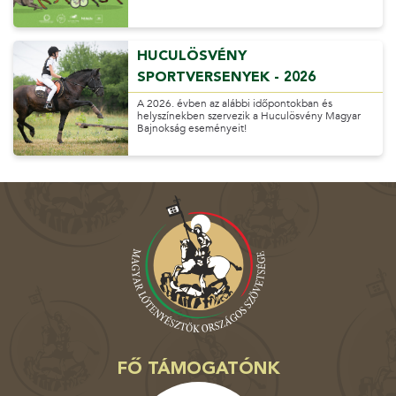
HUCULÖSVÉNY
SPORTVERSENYEK - 2026
A 2026. évben az alábbi időpontokban és
helyszínekben szervezik a Huculösvény Magyar
Bajnokság eseményeit!
FŐ TÁMOGATÓNK