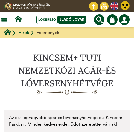
LÓKERESŐ
ELADÓ LOVAK
Hírek
Események
KINCSEM+ TUTI
NEMZETKÖZI AGÁR-ÉS
LÓVERSENYHÉTVÉGE
Az ősz legnagyobb agár-és lóversenyhétvégéje a Kincsem
Parkban. Minden kedves érdeklődőt szeretettel várnak!