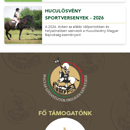
HUCULÖSVÉNY
SPORTVERSENYEK - 2026
A 2026. évben az alábbi időpontokban és
helyszínekben szervezik a Huculösvény Magyar
Bajnokság eseményeit!
FŐ TÁMOGATÓNK