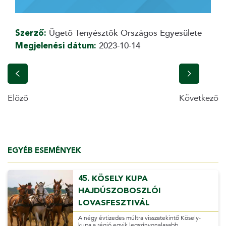
Szerző:
Ügető Tenyésztők Országos Egyesülete
Megjelenési dátum:
2023-10-14
Előző
Következő
EGYÉB ESEMÉNYEK
45. KÖSELY KUPA
HAJDÚSZOBOSZLÓI
LOVASFESZTIVÁL
A négy évtizedes múltra visszatekintő Kösely-
kupa a régió egyik legszínvonalasabb