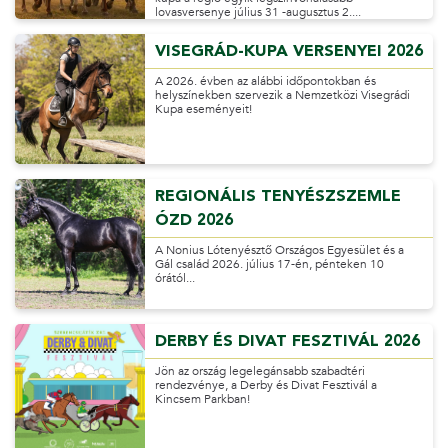
lovasversenye július 31 -augusztus 2....
VISEGRÁD-KUPA VERSENYEI 2026
A 2026. évben az alábbi időpontokban és
helyszínekben szervezik a Nemzetközi Visegrádi
Kupa eseményeit!
REGIONÁLIS TENYÉSZSZEMLE
ÓZD 2026
A Nonius Lótenyésztő Országos Egyesület és a
Gál család 2026. július 17-én, pénteken 10
órától...
DERBY ÉS DIVAT FESZTIVÁL 2026
Jön az ország legelegánsabb szabadtéri
rendezvénye, a Derby és Divat Fesztivál a
Kincsem Parkban!